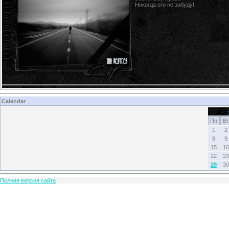
Никогда его не забуду!
Calendar
Пн
Вт
1
2
8
9
15
16
22
23
29
30
Полная версия сайта