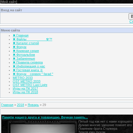
[
Мой сайт
]
Вход на сайт
В
Ст
Меню сайта
✖ Главная
✖ Файлы___________☢™
✖ Каталог статей
✖ Форум
✖ Книжная серия
✖ Фотоальбом
✖ Забаненные
✖ Правила сервера
✖ Информация о нас
✖ Гостевая книга ☺
✖ Форум _ сервер " farad "
METRO 2033
OST METRO 2033
OST METRO Last Light
Игры на ПК 2017
Игры на ПК 2018
Главная
»
2018
»
Январь
»
29
Памяти нашего друга и товарищаю. Вечная память...
Пятый год как нет с нами хорошего
Думаю многие здешние помнят его
Помянем брата Сталкера
Земля ему пухом